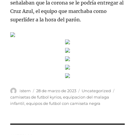
señalaban que la corona se le podría entregar al
Cruz Azul, el equipo que marchaba como
superlíder a la hora del parón.
Autor
Publicado
Categorías
Etiqueta
istern
28 de marzo de 2023
Uncategorized
el
camisetas de futbol kyrios
,
equipacion del malaga
infantil
,
equipos de futbol con camiseta negra
Navegación