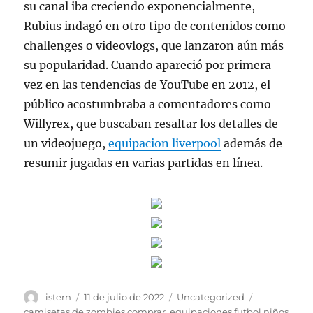
su canal iba creciendo exponencialmente,
Rubius indagó en otro tipo de contenidos como
challenges o videovlogs, que lanzaron aún más
su popularidad. Cuando apareció por primera
vez en las tendencias de YouTube en 2012, el
público acostumbraba a comentadores como
Willyrex, que buscaban resaltar los detalles de
un videojuego,
equipacion liverpool
además de
resumir jugadas en varias partidas en línea.
Autor
Publicado
Categorías
Etiquetas
istern
11 de julio de 2022
Uncategorized
el
camisetas de zombies comprar
,
equipaciones futbol niños