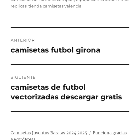
replicas
,
tienda camisetas valencia
Navegación
ANTERIOR
de
camisetas futbol girona
Entrada
anterior:
entradas
SIGUIENTE
camisetas de futbol
Entrada
siguiente:
vectorizadas descargar gratis
Camisetas Juventus Baratas 2024 2025
Funciona gracias
a WordPress