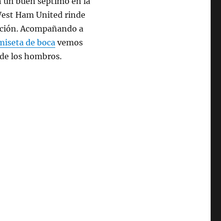
n un buen séptimo en la
West Ham United rinde
pación. Acompañando a
miseta de boca
vemos
 de los hombros.