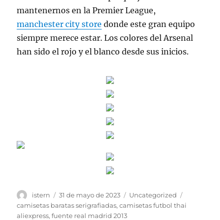
mantenernos en la Premier League,
manchester city store
donde este gran equipo
siempre merece estar. Los colores del Arsenal
han sido el rojo y el blanco desde sus inicios.
Autor
Publicado
Categorías
Etiquetas
istern
31 de mayo de 2023
Uncategorized
el
camisetas baratas serigrafiadas
,
camisetas futbol thai
aliexpress
,
fuente real madrid 2013