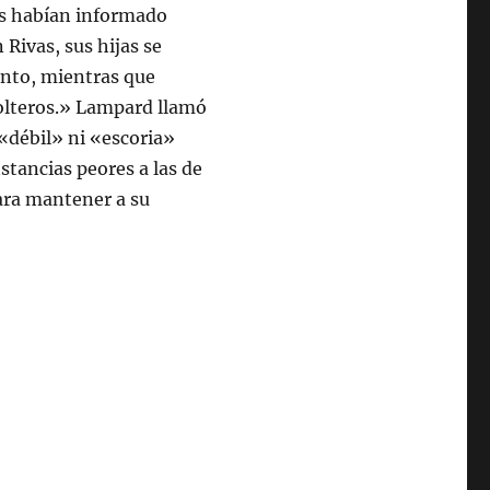
es habían informado
Rivas, sus hijas se
ento, mientras que
olteros.» Lampard llamó
 «débil» ni «escoria»
stancias peores a las de
ara mantener a su