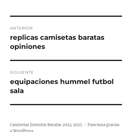
Navegación
ANTERIOR
de
replicas camisetas baratas
Entrada
anterior:
opiniones
entradas
SIGUIENTE
equipaciones hummel futbol
Entrada
siguiente:
sala
Camisetas Juventus Baratas 2024 2025
Funciona gracias
a WordPress