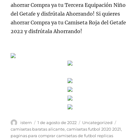
ahorrar Compra ya tu Tercera Equipación Niño
del Getafe y disfrútala Ahorrando! Si quieres
ahorrar Compra ya tu Camiseta Roja del Getafe
2022 y disfrútala Ahorrando!
Autor
Publicado
Categorías
Etiquetas
istern
1 de agosto de 2022
Uncategorized
el
camisetas baratas alicante
,
camisetas futbol 2020 2021
,
paginas para comprar camisetas de futbol replicas