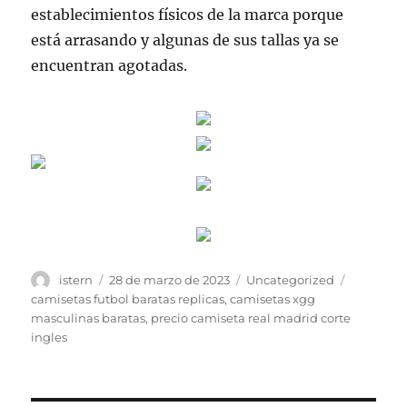
establecimientos físicos de la marca porque
está arrasando y algunas de sus tallas ya se
encuentran agotadas.
Autor
Publicado
Categorías
Etiqueta
istern
28 de marzo de 2023
Uncategorized
el
camisetas futbol baratas replicas
,
camisetas xgg
masculinas baratas
,
precio camiseta real madrid corte
ingles