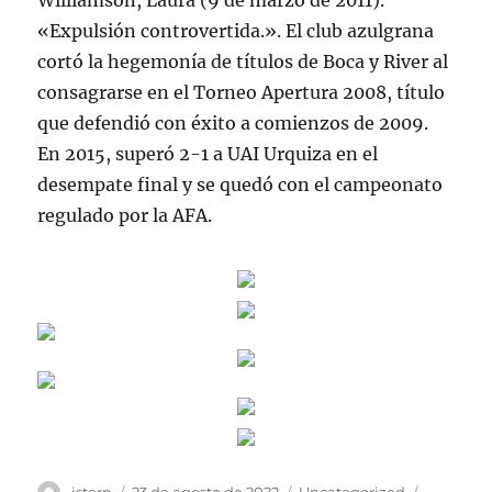
Williamson, Laura (9 de marzo de 2011).
«Expulsión controvertida.». El club azulgrana
cortó la hegemonía de títulos de Boca y River al
consagrarse en el Torneo Apertura 2008, título
que defendió con éxito a comienzos de 2009.
En 2015, superó 2-1 a UAI Urquiza en el
desempate final y se quedó con el campeonato
regulado por la AFA.
Autor
Publicado
Categorías
Etiqueta