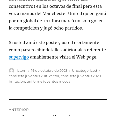
consecutivo) en los octavos de final pero esta
vez a manos del Manchester United quien ganó
por un global de 2:0. Ibra marcó un solo gol en
la competición y jugó ocho partidos.
Si usted amó este poste y usted ciertamente
como para recibir detalles adicionales referente
supervigo
amablemente visita el Web page.
Autor
Publicado
Categorías
Etiquet
istern
19 de octubre de 2023
Uncategorized
el
camiseta juventus 2018 vector
,
camiseta juventus 2020
imitacion
,
uniforme juventus mooca
Navegación
ANTERIOR
de