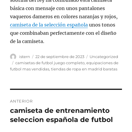
sobrina del rey ha combinado esta camiseta
básica con mensaje con unos pantalones
vaqueros dameros en colores naranjas y rojos,
camiseta de la selección española
unos tonos
que combinaban perfectamente con el diseño
de la camiseta.
Autor
Publicado
Categorías
istern
22 de septiembre de 2023
Uncategorized
el
Etiquetas
camisetas de futbol juego completo
,
equipaciones de
futbol mas vendidas
,
tiendas de ropa en madrid baratas
Navegación
ANTERIOR
de
camiseta de entrenamiento
Entrada
anterior:
seleccion española de futbol
entradas