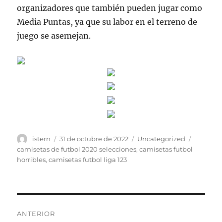
organizadores que también pueden jugar como
Media Puntas, ya que su labor en el terreno de
juego se asemejan.
Autor
Publicado
Categorías
Etiqueta
istern
31 de octubre de 2022
Uncategorized
el
camisetas de futbol 2020 selecciones
,
camisetas futbol
horribles
,
camisetas futbol liga 123
Navegación
ANTERIOR