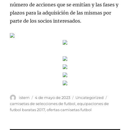
número de acciones que se emitían y las fases y
plazos para la adquisición de las mismas por
parte de los socios interesados.
Autor
Publicado
Categorías
Etiquetas
istern
4 de mayo de 2023
Uncategorized
el
camisetas de selecciones de futbol
,
equipaciones de
futbol baratas 2017
,
ofertas camisetas futbol