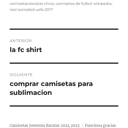
el
camisetas baratas chica
,
camisetas de futbol wikipedia
,
real sociedad uefa 2017
Navegación
ANTERIOR
de
la fc shirt
Entrada
anterior:
entradas
SIGUIENTE
comprar camisetas para
Entrada
siguiente:
sublimacion
Camisetas Juventus Baratas 2024 2025
Funciona gracias