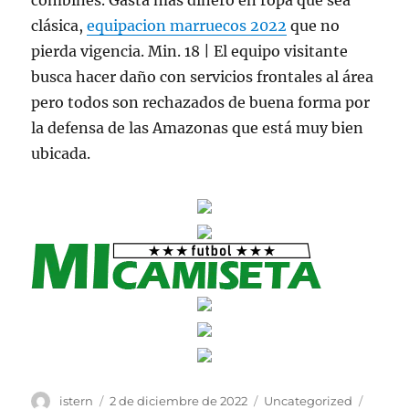
combines. Gasta más dinero en ropa que sea
clásica,
equipacion marruecos 2022
que no
pierda vigencia. Min. 18 | El equipo visitante
busca hacer daño con servicios frontales al área
pero todos son rechazados de buena forma por
la defensa de las Amazonas que está muy bien
ubicada.
Autor
Publicado
Categorías
Etique
istern
2 de diciembre de 2022
Uncategorized