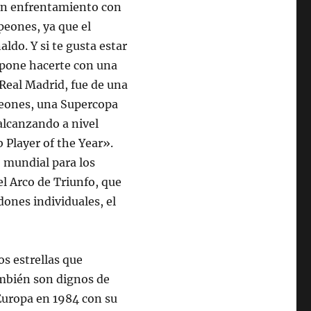
un enfrentamiento con
peones, ya que el
ldo. Y si te gusta estar
ropone hacerte con una
 Real Madrid, fue de una
peones, una Supercopa
lcanzando a nivel
 Player of the Year».
o mundial para los
el Arco de Triunfo, que
ones individuales, el
s estrellas que
mbién son dignos de
Europa en 1984 con su