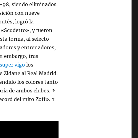
7-98, siendo eliminados
osición con nueve
ntés, logró la
l «Scudetto», y fueron
ta forma, al selecto
adores y entrenadores,
in embargo, tras
super vigo
los
e Zidane al Real Madrid.
endido los colores tanto
toria de ambos clubes. ↑
record del mito Zoff». ↑