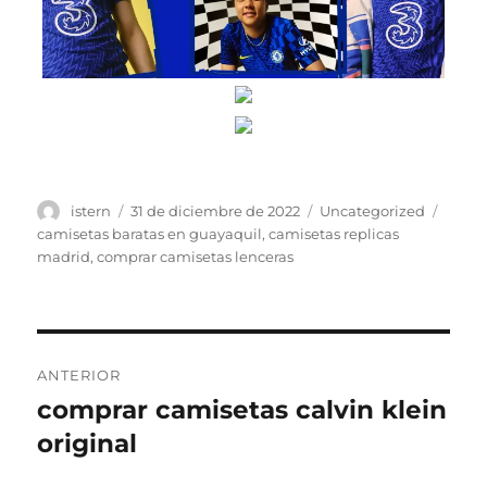
Autor
Publicado
Categorías
Etiqu
istern
31 de diciembre de 2022
Uncategorized
el
camisetas baratas en guayaquil
,
camisetas replicas
madrid
,
comprar camisetas lenceras
Navegación
ANTERIOR
de
comprar camisetas calvin klein
Entrada
anterior:
original
entradas