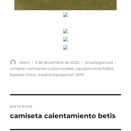
Autor
Publicado
Categorías
Etique
istern
2 de diciembre de 2022
Uncategorized
el
comprar camisetas customizadas
,
equipaciones futbol
baratas china
,
madrid equipacion 2013
Navegación
ANTERIOR
de
camiseta calentamiento betis
Entrada
anterior:
entradas