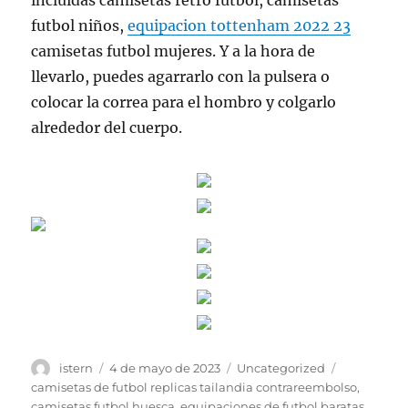
incluidas camisetas retro futbol, camisetas
futbol niños,
equipacion tottenham 2022 23
camisetas futbol mujeres. Y a la hora de
llevarlo, puedes agarrarlo con la pulsera o
colocar la correa para el hombro y colgarlo
alrededor del cuerpo.
Autor
Publicado
Categorías
Etiquetas
istern
4 de mayo de 2023
Uncategorized
el
camisetas de futbol replicas tailandia contrareembolso
,
camisetas futbol huesca
,
equipaciones de futbol baratas