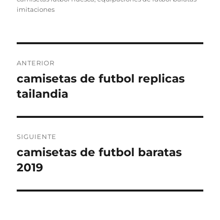
imitaciones
Navegación
ANTERIOR
de
camisetas de futbol replicas
Entrada
anterior:
tailandia
entradas
SIGUIENTE
camisetas de futbol baratas
Entrada
siguiente:
2019