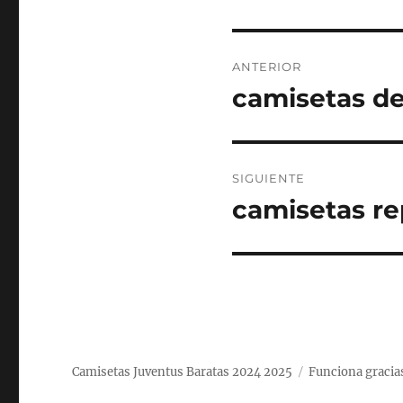
Navegación
ANTERIOR
de
camisetas de
Entrada
anterior:
entradas
SIGUIENTE
camisetas rep
Entrada
siguiente:
Camisetas Juventus Baratas 2024 2025
Funciona gracia