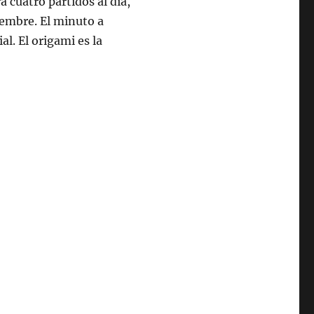
á cuatro partidos al día,
iembre. El minuto a
l. El origami es la