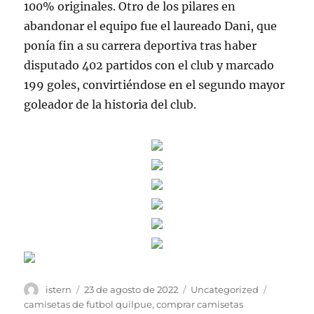
100% originales. Otro de los pilares en
abandonar el equipo fue el laureado Dani, que
ponía fin a su carrera deportiva tras haber
disputado 402 partidos con el club y marcado
199 goles, convirtiéndose en el segundo mayor
goleador de la historia del club.
Autor
Publicado
Categorías
Etiqueta
istern
23 de agosto de 2022
Uncategorized
el
camisetas de futbol quilpue
,
comprar camisetas