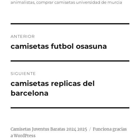
animalistas
,
comprar camisetas universidad de murcia
Navegación
ANTERIOR
de
camisetas futbol osasuna
Entrada
anterior:
entradas
SIGUIENTE
camisetas replicas del
Entrada
siguiente:
barcelona
Camisetas Juventus Baratas 2024 2025
Funciona gracias
a WordPress