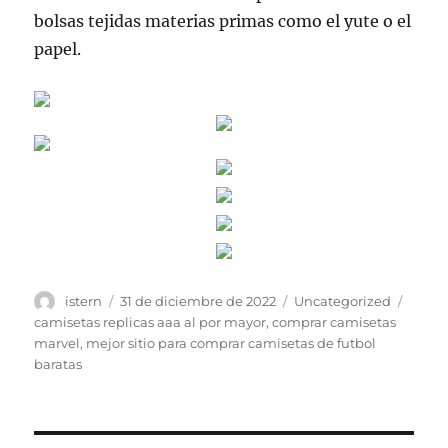
bolsas tejidas materias primas como el yute o el
papel.
Autor
Publicado
Categorías
Etiqu
istern
31 de diciembre de 2022
Uncategorized
el
camisetas replicas aaa al por mayor
,
comprar camisetas
marvel
,
mejor sitio para comprar camisetas de futbol
baratas