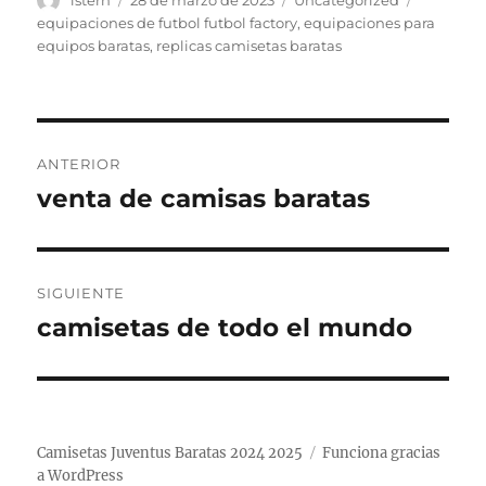
istern
28 de marzo de 2023
Uncategorized
el
equipaciones de futbol futbol factory
,
equipaciones para
equipos baratas
,
replicas camisetas baratas
Navegación
ANTERIOR
de
venta de camisas baratas
Entrada
anterior:
entradas
SIGUIENTE
camisetas de todo el mundo
Entrada
siguiente:
Camisetas Juventus Baratas 2024 2025
Funciona gracias
a WordPress