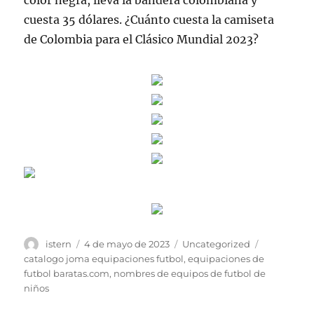
color negra, lleva la bandera colombiana y
cuesta 35 dólares. ¿Cuánto cuesta la camiseta
de Colombia para el Clásico Mundial 2023?
Autor
Publicado
Categorías
Etiquetas
istern
4 de mayo de 2023
Uncategorized
el
catalogo joma equipaciones futbol
,
equipaciones de
futbol baratas.com
,
nombres de equipos de futbol de
niños