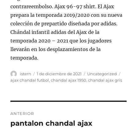
contrareembolso. Ajax 96-97 shirt. El Ajax
prepara la temporada 2019/2020 con su nueva
colección de prepartido diseñada por adidas.
Chándal infantil adidas del Ajax de la
temporada 2020 – 2021 que los jugadores
llevarán en los desplazamientos de la
temporada.
Autor
Publicado
Categorías
Etique
istern
1 de diciembre de 2021
Uncategorized
el
ajax chandal futbol
,
chandal ajax 1950
,
chandal ajax gris
Navegación
ANTERIOR
de
pantalon chandal ajax
Entrada
anterior:
entradas