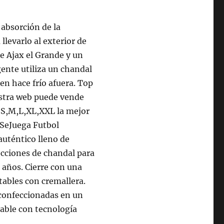
 absorción de la
levarlo al exterior de
e Ajax el Grande y un
gente utiliza un chandal
en hace frío afuera. Top
stra web puede vende
a S,M,L,XL,XXL la mejor
ySeJuega Futbol
auténtico lleno de
ecciones de chandal para
 años. Cierre con una
stables con cremallera.
 confeccionadas en un
rable con tecnología