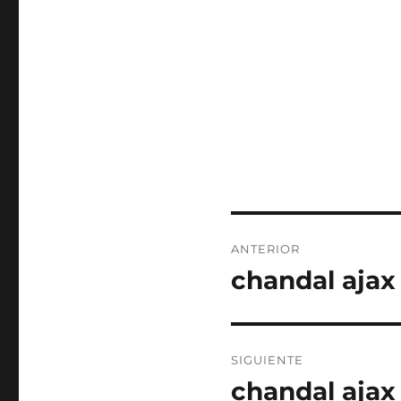
Navegación
ANTERIOR
de
chandal ajax
Entrada
anterior:
entradas
SIGUIENTE
chandal ajax
Entrada