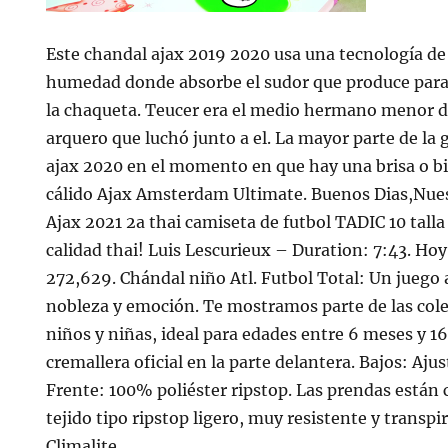
Este chandal ajax 2019 2020 usa una tecnología de
humedad donde absorbe el sudor que produce para l
la chaqueta. Teucer era el medio hermano menor d
arquero que luchó junto a el. La mayor parte de la 
ajax 2020 en el momento en que hay una brisa o bi
cálido Ajax Amsterdam Ultimate. Buenos Dias,Nue
Ajax 2021 2a thai camiseta de futbol TADIC 10 tall
calidad thai! Luis Lescurieux – Duration: 7:43. Ho
272,629. Chándal niño Atl. Futbol Total: Un juego 
nobleza y emoción. Te mostramos parte de las col
niños y niñas, ideal para edades entre 6 meses y 16
cremallera oficial en la parte delantera. Bajos: Aju
Frente: 100% poliéster ripstop. Las prendas están
tejido tipo ripstop ligero, muy resistente y transpi
Climalite.