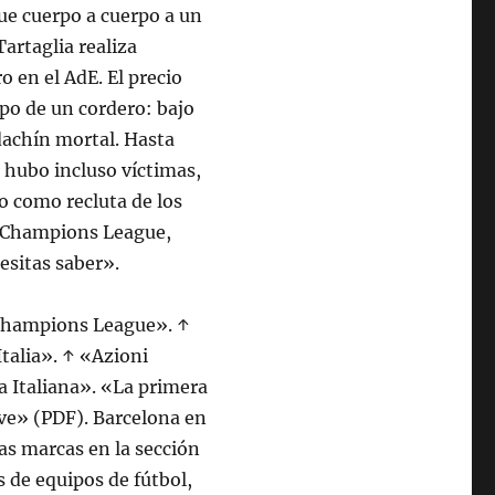
que cuerpo a cuerpo a un
Tartaglia realiza
o en el AdE. El precio
rpo de un cordero: bajo
dachín mortal. Hasta
e hubo incluso víctimas,
o como recluta de los
FA Champions League,
esitas saber».
n Champions League». ↑
Italia». ↑ «Azioni
sa Italiana». «La primera
uve» (PDF). Barcelona en
as marcas en la sección
 de equipos de fútbol,