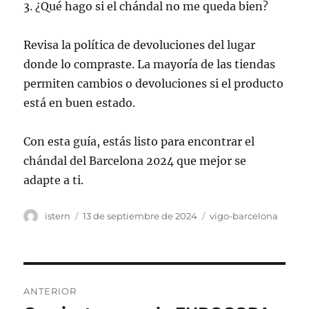
3. ¿Qué hago si el chándal no me queda bien?
Revisa la política de devoluciones del lugar
donde lo compraste. La mayoría de las tiendas
permiten cambios o devoluciones si el producto
está en buen estado.
Con esta guía, estás listo para encontrar el
chándal del Barcelona 2024 que mejor se
adapte a ti.
Autor
Publicado
Categorías
istern
13 de septiembre de 2024
vigo-barcelona
el
Navegación
ANTERIOR
de