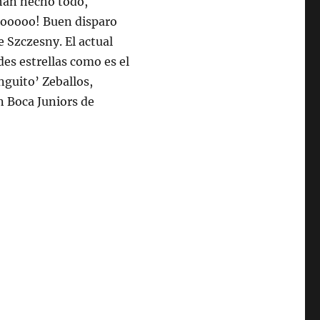
 han hecho todo,
ooooo! Buen disparo
e Szczesny. El actual
des estrellas como es el
nguito’ Zeballos,
 Boca Juniors de