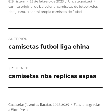
Autor
Publicado
Categorías
Etiqueta
istern
25 de febrero de 2023
Uncategorized
el
camisa original do barcelona
,
camisetas de futbol xolos
de tijuana
,
crear mi propia camiseta de futbol
Navegación
ANTERIOR
de
camisetas futbol liga china
Entrada
anterior:
entradas
SIGUIENTE
camisetas nba replicas espaa
Entrada
siguiente:
Camisetas Juventus Baratas 2024 2025
Funciona gracias
a WordPress