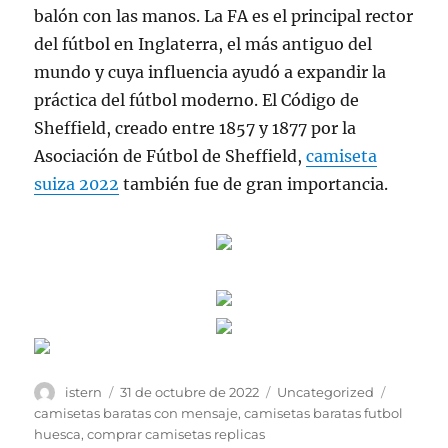
balón con las manos. La FA es el principal rector
del fútbol en Inglaterra, el más antiguo del
mundo y cuya influencia ayudó a expandir la
práctica del fútbol moderno. El Código de
Sheffield, creado entre 1857 y 1877 por la
Asociación de Fútbol de Sheffield,
camiseta
suiza 2022
también fue de gran importancia.
Autor
Publicado
Categorías
Etiqueta
istern
31 de octubre de 2022
Uncategorized
el
camisetas baratas con mensaje
,
camisetas baratas futbol
huesca
,
comprar camisetas replicas