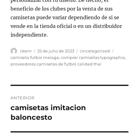
personalizar con tu diseño. De hecho, el
beneficio de los clubes por la venta de sus
camisetas puede variar dependiendo de si se
vende en la tienda oficial o en un distribuidor
independiente.
Autor
Publicado
Categorías
Etiquetas
istern
25 de julio de 2023
Uncategorized
el
camiseta futbol malaga
,
comprar camisetas typographia
,
proveedores camisetas de futbol calidad thai
Navegación
ANTERIOR
de
camisetas imitacion
Entrada
anterior:
baloncesto
entradas