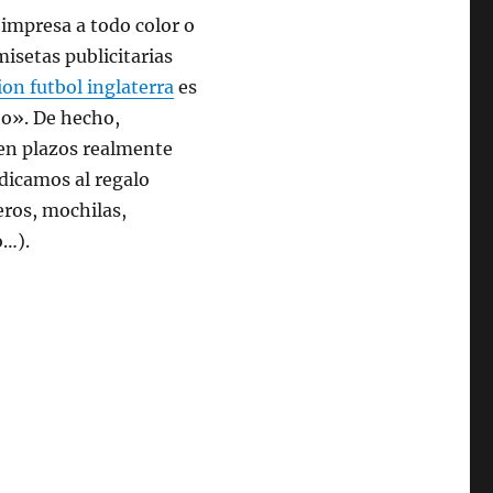
 impresa a todo color o
isetas publicitarias
on futbol inglaterra
es
o». De hecho,
 en plazos realmente
edicamos al regalo
eros, mochilas,
o…).