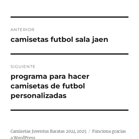
Navegación
ANTERIOR
de
camisetas futbol sala jaen
Entrada
anterior:
entradas
SIGUIENTE
programa para hacer
Entrada
siguiente:
camisetas de futbol
personalizadas
Camisetas Juventus Baratas 2024 2025
Funciona gracias
a WordPress