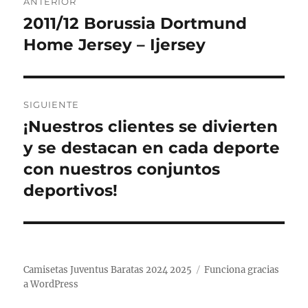
ANTERIOR
de
2011/12 Borussia Dortmund
Entrada
anterior:
Home Jersey – Ijersey
entradas
SIGUIENTE
¡Nuestros clientes se divierten
Entrada
siguiente:
y se destacan en cada deporte
con nuestros conjuntos
deportivos!
Camisetas Juventus Baratas 2024 2025
Funciona gracias
a WordPress