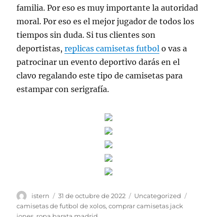
familia. Por eso es muy importante la autoridad
moral. Por eso es el mejor jugador de todos los
tiempos sin duda. Si tus clientes son
deportistas,
replicas camisetas futbol
o vas a
patrocinar un evento deportivo darás en el
clavo regalando este tipo de camisetas para
estampar con serigrafía.
Autor
Publicado
Categorías
Etiqueta
istern
31 de octubre de 2022
Uncategorized
el
camisetas de futbol de xolos
,
comprar camisetas jack
jones
,
ropa barata madrid