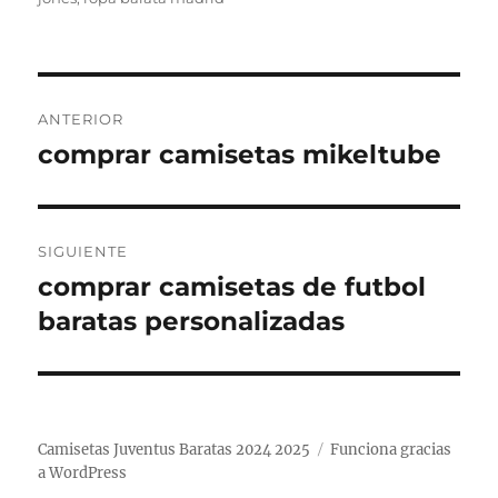
Navegación
ANTERIOR
de
comprar camisetas mikeltube
Entrada
anterior:
entradas
SIGUIENTE
comprar camisetas de futbol
Entrada
siguiente:
baratas personalizadas
Camisetas Juventus Baratas 2024 2025
Funciona gracias
a WordPress