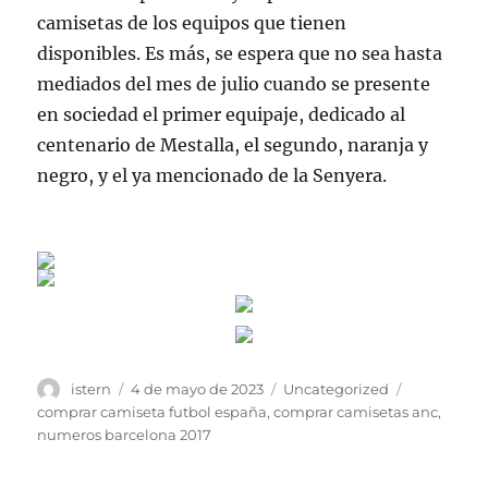
camisetas de los equipos que tienen
disponibles. Es más, se espera que no sea hasta
mediados del mes de julio cuando se presente
en sociedad el primer equipaje, dedicado al
centenario de Mestalla, el segundo, naranja y
negro, y el ya mencionado de la Senyera.
Autor
Publicado
Categorías
Etiquetas
istern
4 de mayo de 2023
Uncategorized
el
comprar camiseta futbol españa
,
comprar camisetas anc
,
numeros barcelona 2017