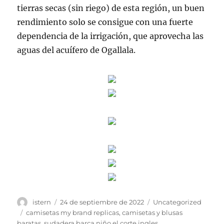
tierras secas (sin riego) de esta región, un buen
rendimiento solo se consigue con una fuerte
dependencia de la irrigación, que aprovecha las
aguas del acuífero de Ogallala.
Autor
Publicado
Categorías
istern
24 de septiembre de 2022
Uncategorized
el
Etiquetas
camisetas my brand replicas
,
camisetas y blusas
baratas
,
sudadera barça niño el corte ingles