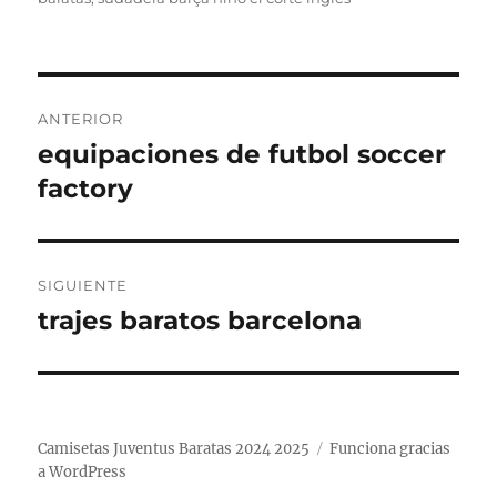
Navegación
ANTERIOR
de
equipaciones de futbol soccer
Entrada
anterior:
factory
entradas
SIGUIENTE
trajes baratos barcelona
Entrada
siguiente:
Camisetas Juventus Baratas 2024 2025
Funciona gracias
a WordPress