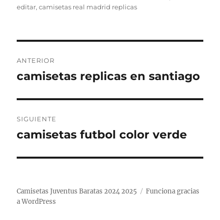
editar
,
camisetas real madrid replicas
Navegación
ANTERIOR
de
camisetas replicas en santiago
Entrada
anterior:
entradas
SIGUIENTE
camisetas futbol color verde
Entrada
siguiente:
Camisetas Juventus Baratas 2024 2025
Funciona gracias
a WordPress