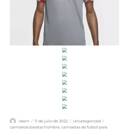
Autor
Publicado
Categorías
Etiquetas
istern
11 de julio de 2022
Uncategorized
el
camisetas baratas hombre
,
camisetas de futbol para