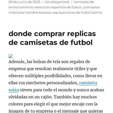
Publicado
Categorías
Etiquetas
29 de junio de 2023
Uncategorized
camiseta de
el
entrenamiento seleccion española de futbol
,
camisetas
interiores hombre baratas
,
equipaciones de futbol kelme
donde comprar replicas
de camisetas de futbol
Además, las bolsas de tela son regalos de
empresa que resultan realmente útiles y que
ofrecen múltiples posibilidades, como llevar en
ellas tus mecheros personalizados,
camiseta
suiza
sirven para todo el mundo y nunca acaban
olvidadas en un cajón. También hay muchos
colores para elegir el que mejor encaje con la
imagen de tu empresa o el mensaje que quieras