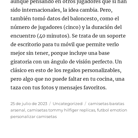
aunque pensando en otros jugadores que sí han
sido internacionales, la idea cambia. Pero,
también tomó datos del baloncesto, como el
número de jugadores (cinco) y la duración del
encuentro (40 minutos). Se trata de un soporte
de escritorio para tu móvil que permite verlo
mejor sin tener, porque incluye una base
giratoria con un ángulo de visión perfecto. Un
clásico en esto de los regalos personalizables,
pero algo que no puede faltar en tu cocina, una
taza con tus fotos y mensajes favoritos.
Publicado
Categorías
Etiquetas
25 de julio de 2023
Uncategorized
camisetas baratas
el
arsenal
,
camisetas tommy hilfiger replicas
,
futbol emotion
personalizar camisetas