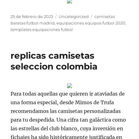
Publicado
Categorías
Etiquetas
25 de febrero de 2023
Uncategorized
camisetas
el
baratas futbol madrid
,
equipaciones equipos futbol 2020
,
templates equipaciones futbol
replicas camisetas
seleccion colombia
Para todas aquellas que quieren ir ataviadas de
una forma especial, desde Mimos de Trufa
recomendamos las camisetas personalizadas
para tu despedida. Una cifra tan galáctica como
las estrellas del club blanco, cuya inversión en
fichajes ha sido históricamente justificada en