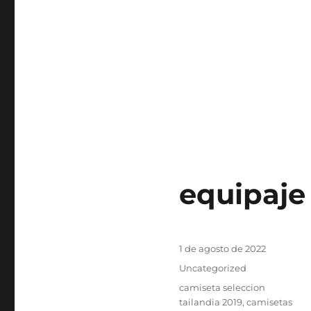
equipaje
Publicado
1 de agosto de 2022
el
Categorías
Uncategorized
Etiquetas
camiseta seleccion
tailandia 2019
,
camisetas