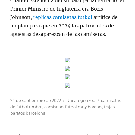
Cuando esta lucha dio su paso parlamentario, el
Primer Ministro de Inglaterra era Boris
Johnson,
replicas camisetas futbol
artífice de
un plan para que en 2024 los patrocinios de
apuestas desaparezcan de las camisetas.
Publicado
Categorías
Etiquetas
24 de septiembre de 2022
Uncategorized
camisetas
el
de futbol umbro
,
camisetas futbol muy baratas
,
trajes
baratos barcelona