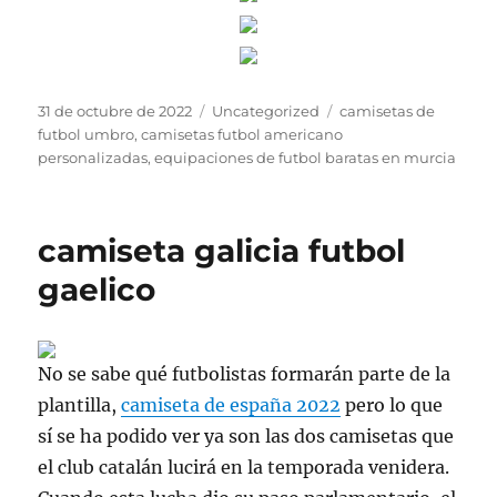
Publicado
Categorías
Etiquetas
31 de octubre de 2022
Uncategorized
camisetas de
el
futbol umbro
,
camisetas futbol americano
personalizadas
,
equipaciones de futbol baratas en murcia
camiseta galicia futbol
gaelico
No se sabe qué futbolistas formarán parte de la
plantilla,
camiseta de españa 2022
pero lo que
sí se ha podido ver ya son las dos camisetas que
el club catalán lucirá en la temporada venidera.