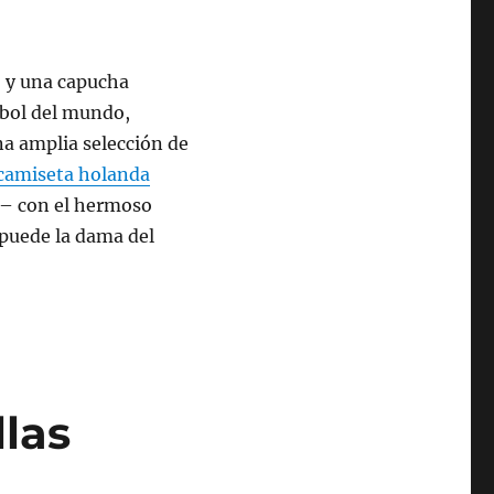
 y una capucha
tbol del mundo,
na amplia selección de
camiseta holanda
 – con el hermoso
 puede la dama del
llas