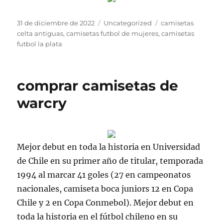
Publicado
Categorías
Etiquetas
31 de diciembre de 2022
Uncategorized
camisetas
el
celta antiguas
,
camisetas futbol de mujeres
,
camisetas
futbol la plata
comprar camisetas de
warcry
Mejor debut en toda la historia en Universidad
de Chile en su primer año de titular, temporada
1994 al marcar 41 goles (27 en campeonatos
nacionales, camiseta boca juniors 12 en Copa
Chile y 2 en Copa Conmebol). Mejor debut en
toda la historia en el fútbol chileno en su