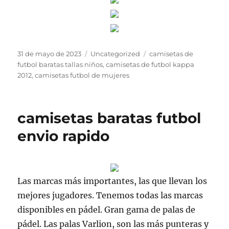
Publicado
Categorías
Etiquetas
31 de mayo de 2023
Uncategorized
camisetas de
el
futbol baratas tallas niños
,
camisetas de futbol kappa
2012
,
camisetas futbol de mujeres
camisetas baratas futbol
envio rapido
Las marcas más importantes, las que llevan los
mejores jugadores. Tenemos todas las marcas
disponibles en pádel. Gran gama de palas de
pádel. Las palas Varlion, son las más punteras y