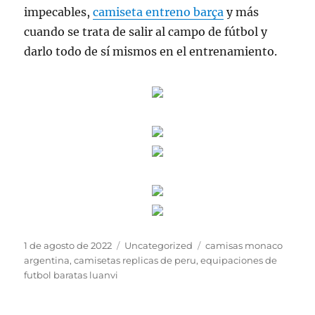
impecables,
camiseta entreno barça
y más
cuando se trata de salir al campo de fútbol y
darlo todo de sí mismos en el entrenamiento.
Publicado
Categorías
Etiquetas
1 de agosto de 2022
Uncategorized
camisas monaco
el
argentina
,
camisetas replicas de peru
,
equipaciones de
futbol baratas luanvi