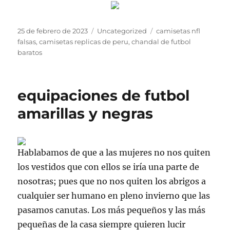
Publicado
Categorías
Etiquetas
25 de febrero de 2023
Uncategorized
camisetas nfl
el
falsas
,
camisetas replicas de peru
,
chandal de futbol
baratos
equipaciones de futbol
amarillas y negras
Hablabamos de que a las mujeres no nos quiten
los vestidos que con ellos se iría una parte de
nosotras; pues que no nos quiten los abrigos a
cualquier ser humano en pleno invierno que las
pasamos canutas. Los más pequeños y las más
pequeñas de la casa siempre quieren lucir