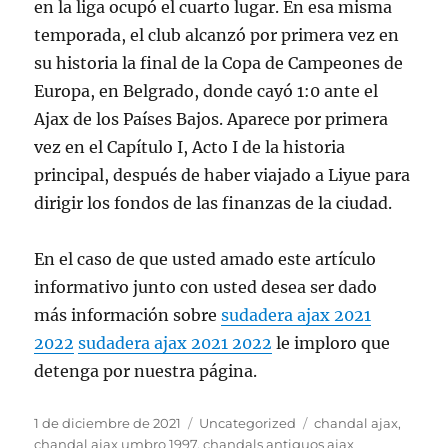
en la liga ocupó el cuarto lugar. En esa misma
temporada, el club alcanzó por primera vez en
su historia la final de la Copa de Campeones de
Europa, en Belgrado, donde cayó 1:0 ante el
Ajax de los Países Bajos. Aparece por primera
vez en el Capítulo I, Acto I de la historia
principal, después de haber viajado a Liyue para
dirigir los fondos de las finanzas de la ciudad.
En el caso de que usted amado este artículo
informativo junto con usted desea ser dado
más información sobre
sudadera ajax 2021
2022
sudadera ajax 2021 2022
le imploro que
detenga por nuestra página.
Publicado
Categorías
Etiquetas
1 de diciembre de 2021
Uncategorized
chandal ajax
,
el
chandal ajax umbro 1997
,
chandals antiguos ajax