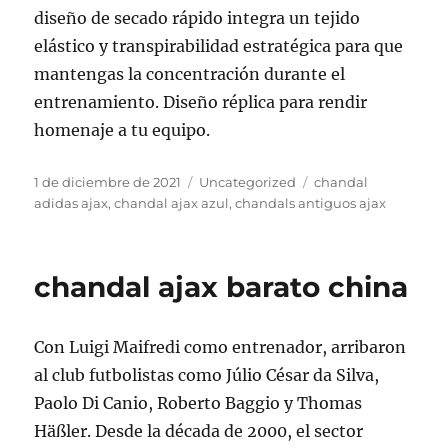
diseño de secado rápido integra un tejido
elástico y transpirabilidad estratégica para que
mantengas la concentración durante el
entrenamiento. Diseño réplica para rendir
homenaje a tu equipo.
Publicado
Categorías
Etiquetas
1 de diciembre de 2021
Uncategorized
chandal
el
adidas ajax
,
chandal ajax azul
,
chandals antiguos ajax
chandal ajax barato china
Con Luigi Maifredi como entrenador, arribaron
al club futbolistas como Júlio César da Silva,
Paolo Di Canio, Roberto Baggio y Thomas
Häßler. Desde la década de 2000, el sector