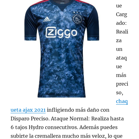
ue
Carg
ado:
Reali
za
un
ataq
ue
más
preci
so,
chaq
ueta ajax 2021
infligiendo más daño con
Disparo Preciso. Ataque Normal: Realiza hasta
6 tajos Hydro consecutivos. Además puedes
subirte la cremallera mucho más veloz, lo que