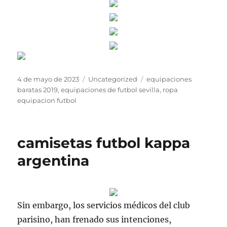
Publicado
Categorías
Etiquetas
4 de mayo de 2023
Uncategorized
equipaciones
el
baratas 2019
,
equipaciones de futbol sevilla
,
ropa
equipacion futbol
camisetas futbol kappa
argentina
Sin embargo, los servicios médicos del club
parisino, han frenado sus intenciones,