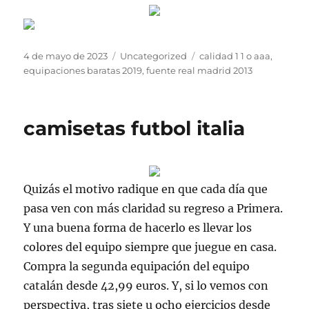
Publicado
Categorías
Etiquetas
4 de mayo de 2023
Uncategorized
calidad 1 1 o aaa
,
el
equipaciones baratas 2019
,
fuente real madrid 2013
camisetas futbol italia
Quizás el motivo radique en que cada día que
pasa ven con más claridad su regreso a Primera.
Y una buena forma de hacerlo es llevar los
colores del equipo siempre que juegue en casa.
Compra la segunda equipación del equipo
catalán desde 42,99 euros. Y, si lo vemos con
perspectiva, tras siete u ocho ejercicios desde