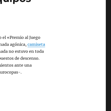
o el «Premio al Juego
rnada agónica,
camiseta
nada no estuvo en toda
 puestos de descenso.
mientos ante una
Eurocopas-.