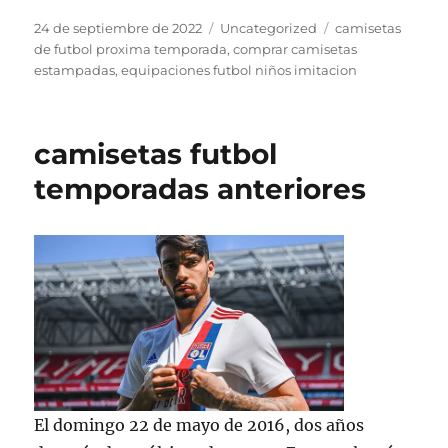
Publicado
Categorías
Etiquetas
24 de septiembre de 2022
Uncategorized
camisetas
el
de futbol proxima temporada
,
comprar camisetas
estampadas
,
equipaciones futbol niños imitacion
camisetas futbol
temporadas anteriores
El domingo 22 de mayo de 2016, dos años