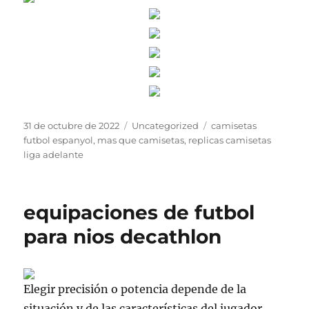
Publicado
Categorías
Etiquetas
31 de octubre de 2022
Uncategorized
camisetas
el
futbol espanyol
,
mas que camisetas
,
replicas camisetas
liga adelante
equipaciones de futbol
para nios decathlon
Elegir precisión o potencia depende de la
situación y de las características del jugador.