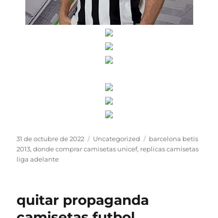
Publicado
Categorías
Etiquetas
31 de octubre de 2022
Uncategorized
barcelona betis
el
2013
,
donde comprar camisetas unicef
,
replicas camisetas
liga adelante
quitar propaganda
camisetas futbol