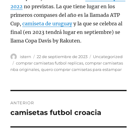
2022
no previstas. La que tiene lugar en los
primeros compases del año es la llamada ATP
Cup,
camiseta de uruguay
y la que se celebra al
final (en 2023 tendrá lugar en septiembre) se
llama Copa Davis by Rakuten.
Autor
Publicado
Categorías
istern
22 de septiembre de 2023
Uncategorized
el
Etiquetas
comprar camisetas futbol replicas
,
comprar camisetas
nba originales
,
quero comprar camisetas para estampar
Navegación
ANTERIOR
de
camisetas futbol croacia
Entrada
anterior:
entradas